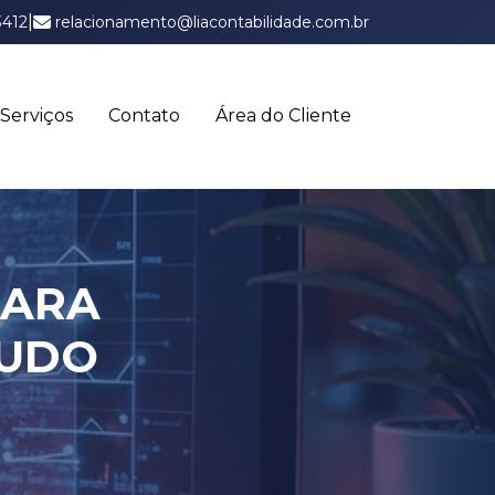
|
3412
relacionamento@liacontabilidade.com.br
Serviços
Contato
Área do Cliente
PARA
TUDO