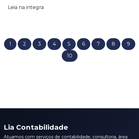
Leia na integra
1
2
3
4
5
6
7
8
9
10
Lia Contabilidade
Atuamos com serviços de contabilidade, consultoria, área